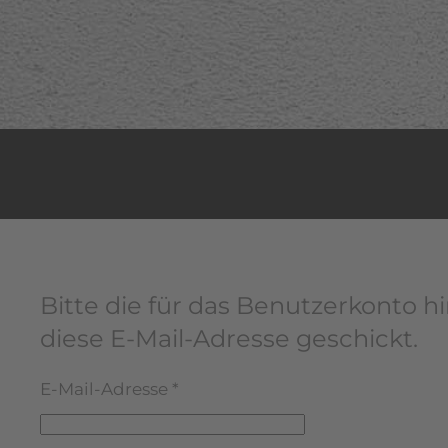
Inhaltsskalierung
100
%
Schriftgröße
100
%
Zeilenhöhe
100
%
Buchstabenabstand
100
%
Bitte die für das Benutzerkonto 
diese E-Mail-Adresse geschickt.
E-Mail-Adresse
*