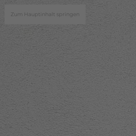
Zum Hauptinhalt springen
Eingabehilfen öffnen
Farben umkehren
Monochrom
Dunkler Kontrast
Heller Kontrast
Niedrige Sättigung
Hohe Sättigung
Links hervorheben
Überschriften hervorheben
Bildschirmleser
Lesemodus