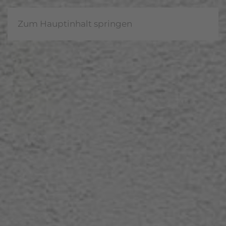
Zum Hauptinhalt springen
Eingabehilfen öffnen
Farben umkehren
Monochrom
Dunkler Kontrast
Heller Kontrast
Niedrige Sättigung
Hohe Sättigung
Links hervorheben
Überschriften hervorheben
Bildschirmleser
Lesemodus