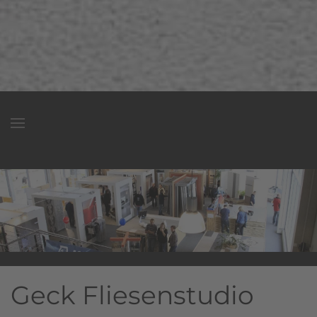
Inhaltsskalierung
100
%
Schriftgröße
100
%
Zeilenhöhe
100
%
Buchstabenabstand
100
%
Geck Fliesenstudio